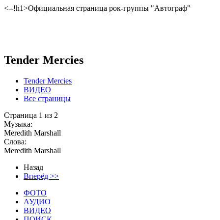
<--!h1>Официальная страница рок-группы "Автограф"
Tender Mercies
Tender Mercies
ВИДЕО
Все страницы
Страница 1 из 2
Музыка:
Meredith Marshall
Слова:
Meredith Marshall
Назад
Вперёд >>
ФОТО
АУДИО
ВИДЕО
ПОИСК