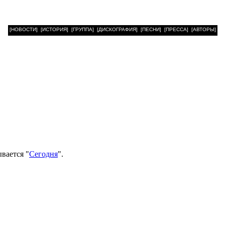
[НОВОСТИ]
[ИСТОРИЯ]
[ГРУППА]
[ДИСКОГРАФИЯ]
[ПЕСНИ]
[ПРЕССА]
[АВТОРЫ]
вается "
Сегодня
".