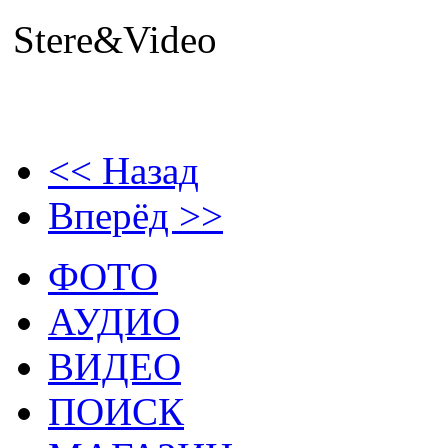
Stere&Video
<< Назад
Вперёд >>
ФОТО
АУДИО
ВИДЕО
ПОИСК