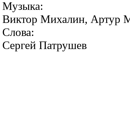
Музыка:
Виктор Михалин, Артур 
Слова:
Сергей Патрушев
Полночь све
Я запе
В о
Но какой-
Стучи
Словно ти
Ясный детский 
Гость не