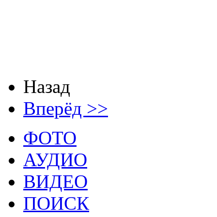
Целься
Ночь бол
Сколько я живу,
Так пробей 
Назад
Вперёд >>
ФОТО
АУДИО
ВИДЕО
ПОИСК