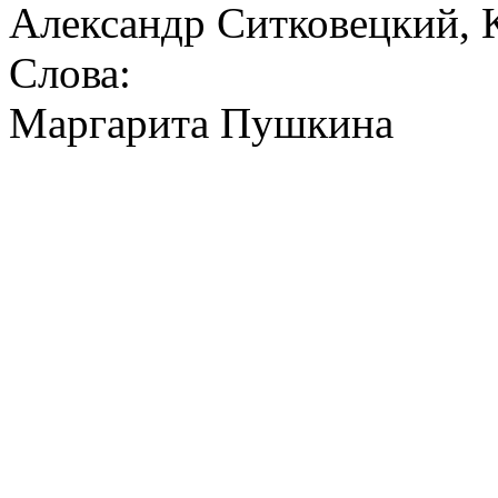
Александр Ситковецкий, 
Слова:
Маргарита Пушкина
Так лег
Словно праз
Словно мир на
И когда 
Так щед
Что даруют
Дни прощенья
Дни при