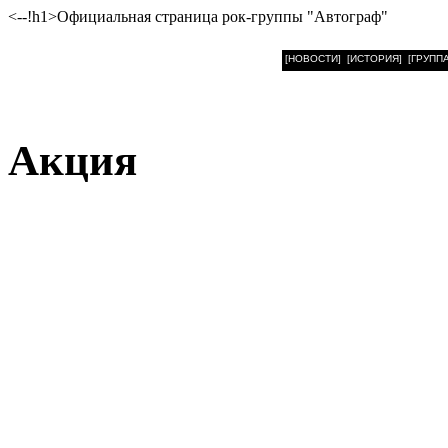
<--!h1>Официальная страница рок-группы "Автограф"
[НОВОСТИ]
[ИСТОРИЯ]
[ГРУППА
Акция
Группа с таким названием
Но до сих пор ничем особ
все меняется и в ближай
новым советским экспо
Роберт Рубени связывает
составе. Несколько месяц
сибирским гитаристом Г