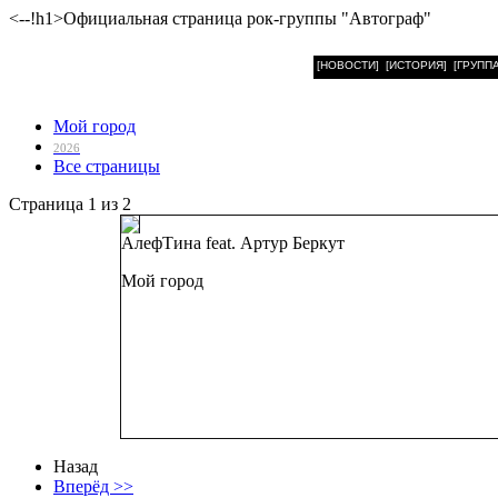
<--!h1>Официальная страница рок-группы "Автограф"
[НОВОСТИ]
[ИСТОРИЯ]
[ГРУППА
Мой город
2026
Все страницы
Страница 1 из 2
АлефТина feat. Артур Беркут
Мой город
Цифровой сингл.
1 трек
Общая продолж
Дата релиза
: 28
Назад
Вперёд >>