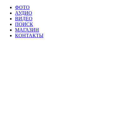
ФОТО
АУДИО
ВИДЕО
ПОИСК
МАГАЗИН
КОНТАКТЫ
Материалы данной страницы могут свобод