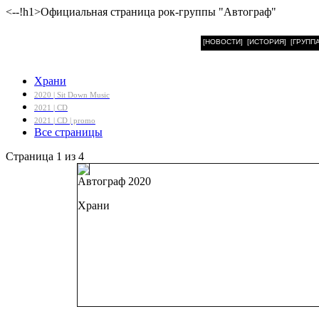
<--!h1>Официальная страница рок-группы "Автограф"
[НОВОСТИ]
[ИСТОРИЯ]
[ГРУППА
Храни
2020 | Sit Down Music
2021 | CD
2021 | CD | promo
Все страницы
Страница 1 из 4
Автограф 2020
Храни
Пятый сингл гру
Запись: студии А
август-сентябрь 2
Общая продолж
Дата релиза
: 23