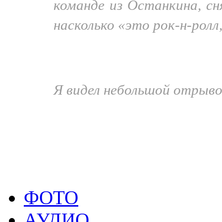
команде из Останкина, сн
насколько «это рок-н-ролл
Евгений Фёдоров
:
Я видел небольшой отрыво
Александр Ситко
2023, с. 262-266
Евгний Фёдоров
Р
гвардия, 1989
ФОТО
АУДИО