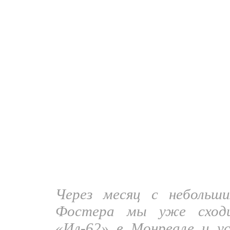
Место и дата
съемок:
Квебек, Колизей, 12 февраля 1987
Содержание:
- Концертное видео. Прозвучали: "S.O.S
нужен мир" (с вступлением фа-минор), "The
- интервью
В кадре присутсвуют музыканты групп
Леонид Гуткин, Леонид Макаревич, Виктор
Примечание:
Был ли когда-либо эфир записанного мате
2005 году композиция "S.O.S." была показ
посвященной мини-туру группы.
Александр Ситков
Через месяц с небольш
Фостера мы уже сходи
«Ил-62» в Монреале и ус