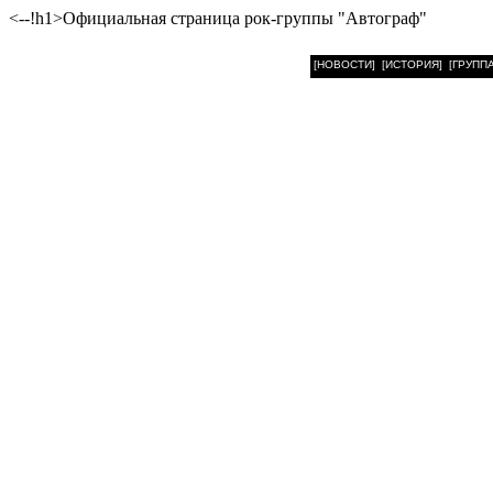
<--!h1>Официальная страница рок-группы "Автограф"
[НОВОСТИ]
[ИСТОРИЯ]
[ГРУППА
ЦТ
Эфир:
?
Редакция:
Главная редакция музыкальных программ
?
Редактор:
?
Ведущие:
?
Продолжительность:
?