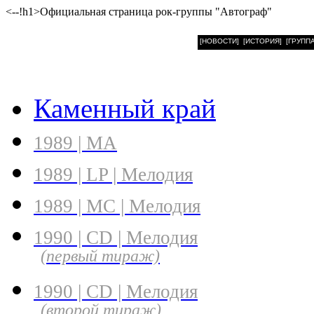
<--!h1>Официальная страница рок-группы "Автограф"
[НОВОСТИ]
[ИСТОРИЯ]
[ГРУППА
Каменный край
1989 | МА
1989 | LP | Мелодия
1989 | MC | Мелодия
1990 | CD | Мелодия
(первый тираж)
1990 | CD | Мелодия
(второй тираж)