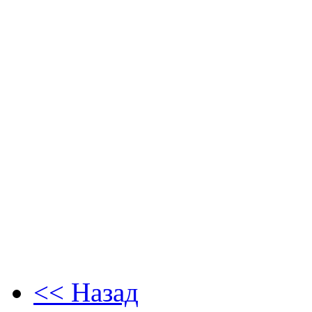
Особая благодарность - М
Камилл Филдинг (Camille 
поддержку и веру в нас.
Спасибо: Дэну Смиту (Dan
(Remo Bally) (Remo), Май
(Zildjian), Вику Фёрсу (V
(John Masselman) (Yanagis
<< Назад