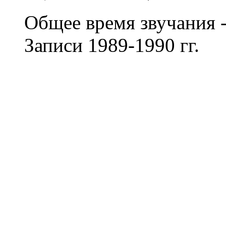
Общее время звучания -
Записи 1989-1990 гг.
Александр Ситковецкий
Леонид Гуткин
, бас-гита
Артур Беркут
, вокал
Сергей Мазаев
, вокал, с
Виктор Михалин
, бараб
Руслан Валонен
, клавиш
программирование