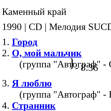
Каменный край
1990 | CD | Мелодия SUC
Город
О, мой мальчик
}
(группа "Автограф" -
- 8.36
Я люблю
(группа "Автограф" - 
Странник