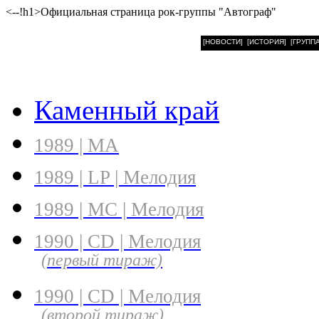
<--!h1>Официальная страница рок-группы "Автограф"
[НОВОСТИ]
[ИСТОРИЯ]
[ГРУППА
Каменный край
1989 | МА
1989 | LP | Мелодия
1989 | MC | Мелодия
1990 | CD | Мелодия
(первый тираж)
1990 | CD | Мелодия
(второй тираж)